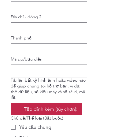
Địa chỉ - dòng 2
Thành phố
Mã zip/bưu điện
Tải lên bất kỳ hình ảnh hoặc video nào
để giúp chúng tôi hỗ trợ bạn, ví dụ:
thẻ dữ liệu, số kiểu máy và số sê-ri, mã
lỗi.
Tệp đính kèm (tùy chọn):
Chủ đề/Thể loại
(Bắt buộc)
Yêu cầu chung