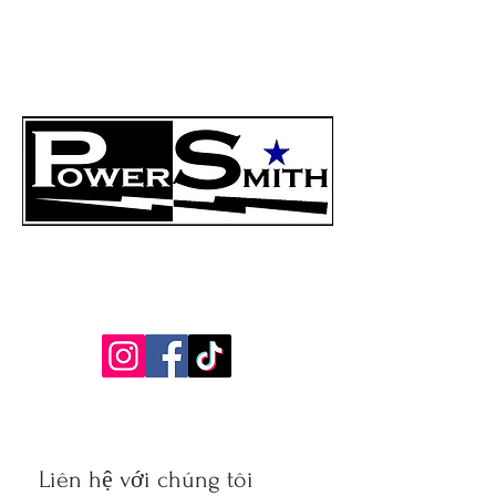
"Chúng tôi là Powersmith, chuyên gia về độ
tin cậy"
214-888-8170
info@powersmith.net
Liên hệ với chúng tôi