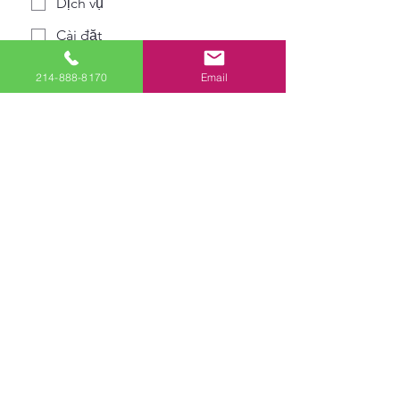
Dịch vụ
Cài đặt
Việc bán hàng
214-888-8170
Email
Khác
Tin nhắn/Chi tiết:
Phương thức liên hệ ưa thích (tùy
chọn):
Chọn ngày (khi nào bạn muốn được
liên lạc):
Nộp