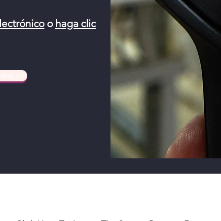
lectrónico
o
haga clic
rmación
Need Service?