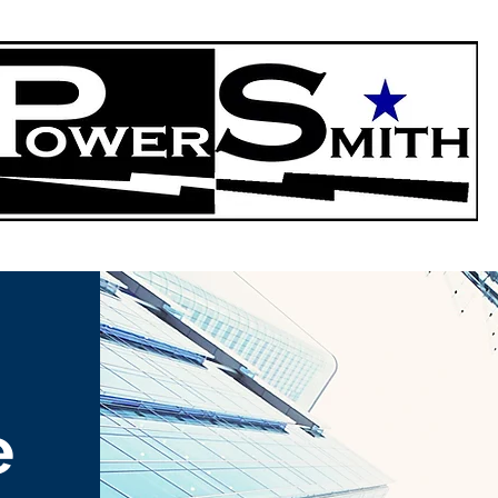
ore
214-88
"Somos Powersmith, los expertos en confiabilidad"
e