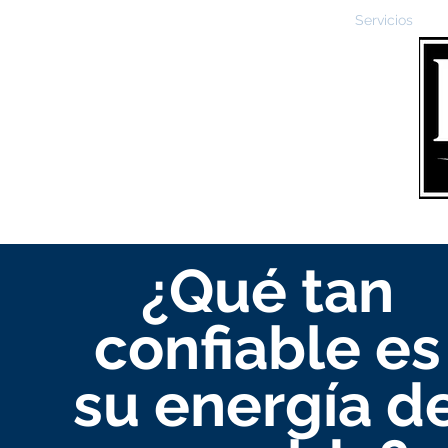
Hogar
New Page
Acerca de
Ventas
Servicios
M
¿Qué tan
confiable es
su energía d