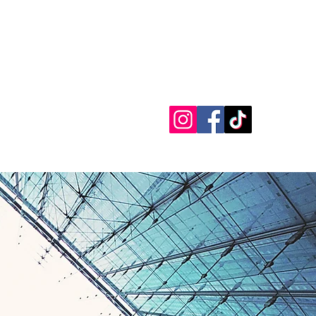
8-8170
info@powersmith.net
Iniciar sesión