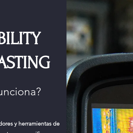
BILITY
ASTING
unciona?
dores y herramientas de